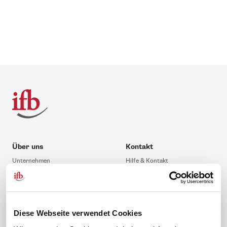
Über uns
Kontakt
Unternehmen
Hilfe & Kontakt
Leitbild
0 88 41 / 61 12 – 20
Compliance Richtlinien
service@ifb.de
Gute Gründe für das ifb
Übersicht Beratung
Diese Webseite verwendet Cookies
Karriere
Schulungsberatung