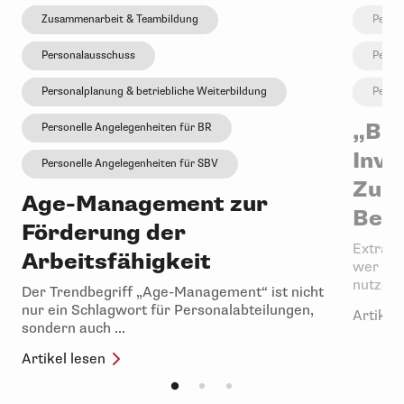
Zusammenarbeit & Teambildung
Person
Personalausschuss
Person
Personalplanung & betriebliche Weiterbildung
Person
„Bil
Personelle Angelegenheiten für BR
Inve
Personelle Angelegenheiten für SBV
Zuku
Age-Management zur
Betr
Förderung der
Extra-U
Arbeitsfähigkeit
wer wür
nutzen v
Der Trendbegriff „Age-Management“ ist nicht
nur ein Schlagwort für Personalabteilungen,
Artikel 
sondern auch ...
Artikel lesen