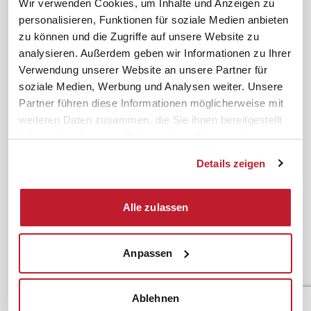
Wir verwenden Cookies, um Inhalte und Anzeigen zu
Inhouseberatung
personalisieren, Funktionen für soziale Medien anbieten
zu können und die Zugriffe auf unsere Website zu
Service
Themen
analysieren. Außerdem geben wir Informationen zu Ihrer
Newsletter
Betriebsrat gründen
Verwendung unserer Website an unsere Partner für
ifb-medien
BEM
soziale Medien, Werbung und Analysen weiter. Unsere
Partner führen diese Informationen möglicherweise mit
Bahn Sondertarif
Rhetorik
weiteren Daten zusammen, die Sie ihnen bereitgestellt
meinifb
BR-Wahl
haben oder die sie im Rahmen Ihrer Nutzung der
Downloads & Formulare
SBV-Wahl
Dienste gesammelt haben.
Details zeigen
FAQ
JAV-Wahl
ifb-App Betriebsrat360
Alle zulassen
News. Wissen. Themen.
Folgen Sie uns
News & Fachthemen
Anpassen
Lexikon
Sicherheit durch geprüfte
Qualität!
Rechtsprechung
Gesetze
Ablehnen