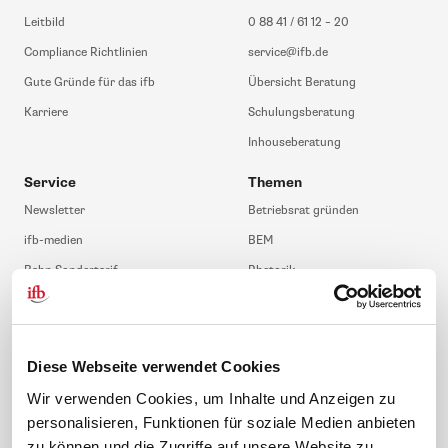
Leitbild
0 88 41 / 61 12 – 20
Compliance Richtlinien
service@ifb.de
Gute Gründe für das ifb
Übersicht Beratung
Karriere
Schulungsberatung
Inhouseberatung
Service
Themen
Newsletter
Betriebsrat gründen
ifb-medien
BEM
Bahn Sondertarif
Rhetorik
meinifb
BR-Wahl
Downloads & Formulare
SBV-Wahl
FAQ
JAV-Wahl
Diese Webseite verwendet Cookies
ifb-App Betriebsrat360
Wir verwenden Cookies, um Inhalte und Anzeigen zu
personalisieren, Funktionen für soziale Medien anbieten
News. Wissen. Themen.
Folgen Sie uns
zu können und die Zugriffe auf unsere Website zu