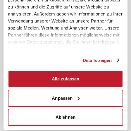
News. Wissen. Themen.
Folgen Sie uns
zu können und die Zugriffe auf unsere Website zu
News & Fachthemen
analysieren. Außerdem geben wir Informationen zu Ihrer
Lexikon
Verwendung unserer Website an unsere Partner für
Sicherheit durch geprüfte
soziale Medien, Werbung und Analysen weiter. Unsere
Qualität!
Rechtsprechung
Partner führen diese Informationen möglicherweise mit
Gesetze
weiteren Daten zusammen, die Sie ihnen bereitgestellt
BR-Magazin
haben oder die sie im Rahmen Ihrer Nutzung der
Forum
Dienste gesammelt haben.
Details zeigen
Datenschutz
Cookiebot
Impressum
Rechtliches
Alle zulassen
AGB
Anpassen
Institut zur Fortbildung von
© 2026
Betriebsräten GmbH & Co. KG
Ablehnen