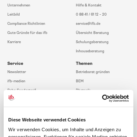
Unternehmen
Hilfe & Kontakt
Leitbild
0 88 41 / 61 12 – 20
Compliance Richtlinien
service@ifb.de
Gute Gründe für das ifb
Übersicht Beratung
Karriere
Schulungsberatung
Inhouseberatung
Service
Themen
Newsletter
Betriebsrat gründen
ifb-medien
BEM
Bahn Sondertarif
Rhetorik
meinifb
BR-Wahl
Downloads & Formulare
SBV-Wahl
FAQ
JAV-Wahl
Diese Webseite verwendet Cookies
ifb-App Betriebsrat360
Wir verwenden Cookies, um Inhalte und Anzeigen zu
personalisieren, Funktionen für soziale Medien anbieten