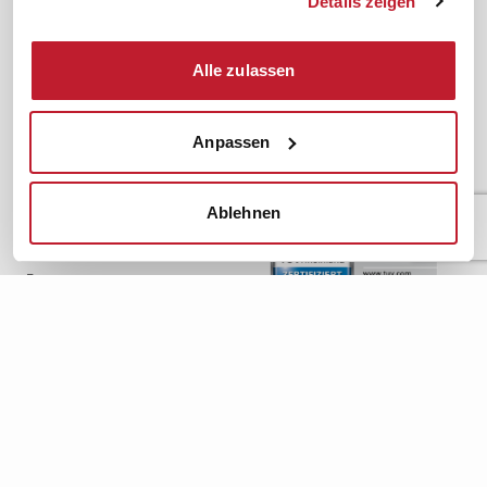
Details zeigen
FAQ
JAV-Wahl
ifb-App Betriebsrat360
Alle zulassen
News. Wissen. Themen.
Folgen Sie uns
News & Fachthemen
Anpassen
Lexikon
Sicherheit durch geprüfte
Qualität!
Rechtsprechung
Ablehnen
Gesetze
BR-Magazin
Forum
Datenschutz
Cookiebot
Impressum
Rechtliches
AGB
Institut zur Fortbildung von
© 2026