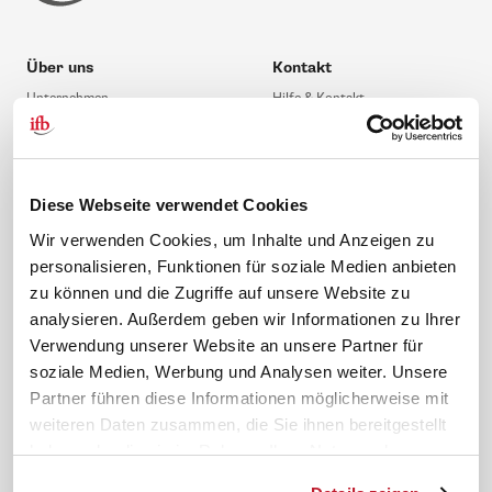
Über uns
Kontakt
Unternehmen
Hilfe & Kontakt
Leitbild
0 88 41 / 61 12 – 20
Compliance Richtlinien
service@ifb.de
Gute Gründe für das ifb
Übersicht Beratung
Diese Webseite verwendet Cookies
Karriere
Schulungsberatung
Wir verwenden Cookies, um Inhalte und Anzeigen zu
Inhouseberatung
personalisieren, Funktionen für soziale Medien anbieten
zu können und die Zugriffe auf unsere Website zu
Service
Themen
analysieren. Außerdem geben wir Informationen zu Ihrer
Newsletter
Betriebsrat gründen
Verwendung unserer Website an unsere Partner für
soziale Medien, Werbung und Analysen weiter. Unsere
ifb-medien
BEM
Partner führen diese Informationen möglicherweise mit
Bahn Sondertarif
Rhetorik
weiteren Daten zusammen, die Sie ihnen bereitgestellt
meinifb
BR-Wahl
haben oder die sie im Rahmen Ihrer Nutzung der
Downloads & Formulare
SBV-Wahl
Dienste gesammelt haben.