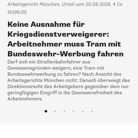
Arbeitsgericht München, Urteil vom 20.05.2026, 4 Ca
Lan
15395/25
Okt
Keine Ausnahme für
V
Kriegsdienstverweigerer:
e
Arbeitnehmer muss Tram mit
G
Bundeswehr-Werbung fahren
Ehr
gru
Darf sich ein Straßenbahnfahrer aus
ihr
Gewissensgründen weigern, eine Tram mit
für
Bundeswehrwerbung zu fahren? Nach Ansicht des
ei
Arbeitsgerichts München nicht: Danach überwiegt das
Direktionsrecht des Arbeitgebers gegenüber dem nur
geringfügigen Eingriff in die Gewissensfreiheit des
Arbeitnehmers.