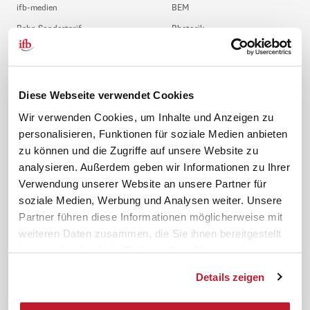
ifb-medien
BEM
Bahn Sondertarif
Rhetorik
meinifb
BR-Wahl
Downloads & Formulare
SBV-Wahl
FAQ
JAV-Wahl
Diese Webseite verwendet Cookies
ifb-App Betriebsrat360
Wir verwenden Cookies, um Inhalte und Anzeigen zu
personalisieren, Funktionen für soziale Medien anbieten
News. Wissen. Themen.
Folgen Sie uns
zu können und die Zugriffe auf unsere Website zu
News & Fachthemen
analysieren. Außerdem geben wir Informationen zu Ihrer
Lexikon
Verwendung unserer Website an unsere Partner für
Sicherheit durch geprüfte
soziale Medien, Werbung und Analysen weiter. Unsere
Qualität!
Rechtsprechung
Partner führen diese Informationen möglicherweise mit
Gesetze
weiteren Daten zusammen, die Sie ihnen bereitgestellt
BR-Magazin
haben oder die sie im Rahmen Ihrer Nutzung der
Forum
Dienste gesammelt haben.
Details zeigen