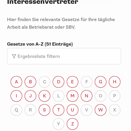
Interessenvertreter
Hier finden Sie relevante Gesetze für Ihre tägliche
Arbeit als Betriebsrat oder SBV.
Gesetze von A-Z (51 Einträge)
Ergebnisliste filtern
A
B
C
D
E
F
G
H
I
J
K
L
M
N
O
P
Q
R
S
T
U
V
W
X
Y
Z