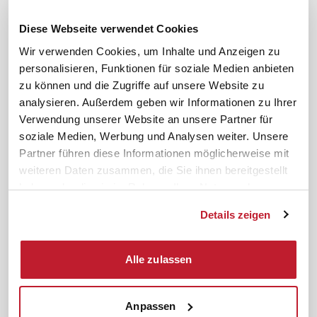
Downloads & Formulare
SBV-Wahl
FAQ
JAV-Wahl
Diese Webseite verwendet Cookies
ifb-App Betriebsrat360
Wir verwenden Cookies, um Inhalte und Anzeigen zu
personalisieren, Funktionen für soziale Medien anbieten
News. Wissen. Themen.
Folgen Sie uns
zu können und die Zugriffe auf unsere Website zu
News & Fachthemen
analysieren. Außerdem geben wir Informationen zu Ihrer
Lexikon
Verwendung unserer Website an unsere Partner für
Sicherheit durch geprüfte
soziale Medien, Werbung und Analysen weiter. Unsere
Qualität!
Rechtsprechung
Partner führen diese Informationen möglicherweise mit
Gesetze
weiteren Daten zusammen, die Sie ihnen bereitgestellt
BR-Magazin
haben oder die sie im Rahmen Ihrer Nutzung der
Forum
Dienste gesammelt haben.
Details zeigen
Datenschutz
Cookiebot
Impressum
Rechtliches
Alle zulassen
AGB
Anpassen