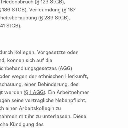
friedensbruch (§ 123 StGB),
§ 186 STGB), Verleumdung (§ 187
iheitsberaubung (§ 239 StGB),
41 StGB).
 durch Kollegen, Vorgesetzte oder
d, können sich auf die
ichbehandlungsgesetzes (AGG)
 oder wegen der ethnischen Herkunft,
nschauung, einer Behinderung, des
gt werden (
§ 1 AGG
). Ein Arbeitnehmer
en seine vertragliche Nebenpflicht,
h einer Arbeitskollegin zu
fnahmen mit ihr zu unterlassen. Diese
iche Kündigung des