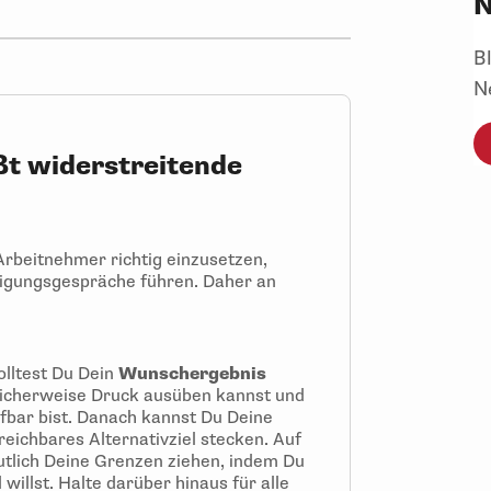
N
B
N
ßt widerstreitende
Arbeitnehmer richtig einzusetzen,
igungsgespräche führen. Daher an
olltest Du Dein
Wunschergebnis
licherweise Druck ausüben kannst und
ifbar bist. Danach kannst Du Deine
reichbares Alternativziel stecken. Auf
utlich Deine Grenzen ziehen, indem Du
l
willst. Halte darüber hinaus für alle