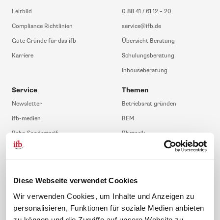
Leitbild
0 88 41 / 61 12 – 20
Compliance Richtlinien
service@ifb.de
Gute Gründe für das ifb
Übersicht Beratung
Karriere
Schulungsberatung
Inhouseberatung
Service
Themen
Newsletter
Betriebsrat gründen
ifb-medien
BEM
Bahn Sondertarif
Rhetorik
meinifb
BR-Wahl
Downloads & Formulare
SBV-Wahl
FAQ
JAV-Wahl
Diese Webseite verwendet Cookies
ifb-App Betriebsrat360
Wir verwenden Cookies, um Inhalte und Anzeigen zu
personalisieren, Funktionen für soziale Medien anbieten
News. Wissen. Themen.
Folgen Sie uns
zu können und die Zugriffe auf unsere Website zu