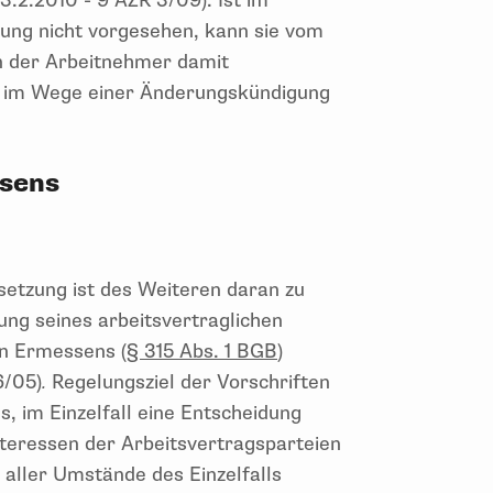
3.2.2010 - 9 AZR 3/09). Ist im
zung nicht vorgesehen, kann sie vom
n der Arbeitnehmer damit
ie im Wege einer Änderungskündigung
ssens
etzung ist des Weiteren daran zu
ng seines arbeitsvertraglichen
en Ermessens (
§ 315 Abs. 1 BGB
)
6/05)
.
Regelungsziel der Vorschriften
s, im Einzelfall eine Entscheidung
nteressen der Arbeitsvertragsparteien
 aller Umstände des Einzelfalls