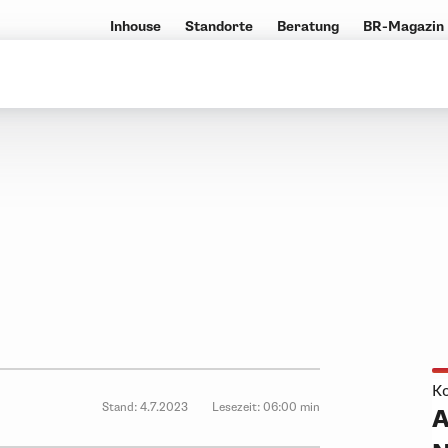
Inhouse
Standorte
Beratung
BR-Magazin
Ko
Stand:
4.7.2023
Lesezeit:
06:00 min
A