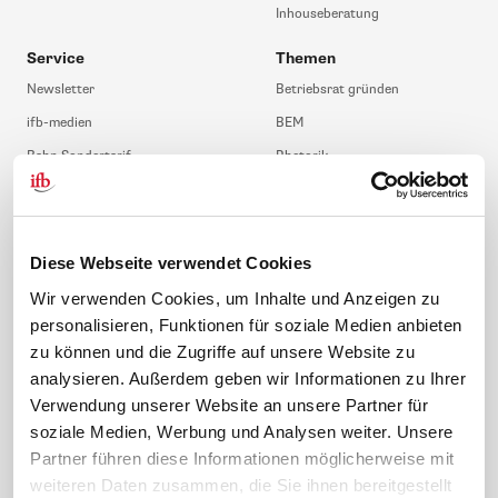
Inhouseberatung
Service
Themen
Newsletter
Betriebsrat gründen
ifb-medien
BEM
Bahn Sondertarif
Rhetorik
meinifb
BR-Wahl
Downloads & Formulare
SBV-Wahl
FAQ
JAV-Wahl
Diese Webseite verwendet Cookies
ifb-App Betriebsrat360
Wir verwenden Cookies, um Inhalte und Anzeigen zu
personalisieren, Funktionen für soziale Medien anbieten
News. Wissen. Themen.
Folgen Sie uns
zu können und die Zugriffe auf unsere Website zu
News & Fachthemen
analysieren. Außerdem geben wir Informationen zu Ihrer
Lexikon
Verwendung unserer Website an unsere Partner für
Sicherheit durch geprüfte
soziale Medien, Werbung und Analysen weiter. Unsere
Qualität!
Rechtsprechung
Partner führen diese Informationen möglicherweise mit
Gesetze
weiteren Daten zusammen, die Sie ihnen bereitgestellt