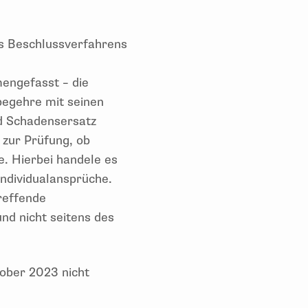
es Beschlussverfahrens
mengefasst – die
begehre mit seinen
nd Schadensersatz
zur Prüfung, ob
. Hierbei handele es
Individualansprüche.
reffende
nd nicht seitens des
ober 2023 nicht