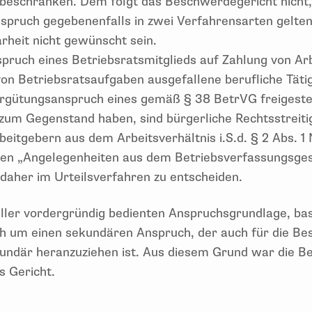
eschränken. Dem folgt das Beschwerdegericht nicht,
nspruch gegebenenfalls in zwei Verfahrensarten gelte
rheit nicht gewünscht sein.
pruch eines Betriebsratsmitglieds auf Zahlung von Arb
 Betriebsratsaufgaben ausgefallene berufliche Tätigk
rgütungsanspruch eines gemäß § 38 BetrVG freigeste
 zum Gegenstand haben, sind bürgerliche Rechtsstreiti
eitgebern aus dem Arbeitsverhältnis i.S.d. § 2 Abs. 1
den „Angelegenheiten aus dem Betriebsverfassungsge
d daher im Urteilsverfahren zu entscheiden.
ller vordergründig bedienten Anspruchsgrundlage, bas
ch um einen sekundären Anspruch, der auch für die Be
undär heranzuziehen ist. Aus diesem Grund war die 
s Gericht.