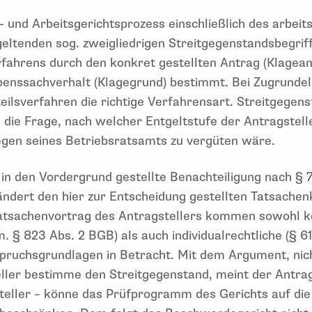
- und Arbeitsgerichtsprozess einschließlich des arbeits
eltenden sog. zweigliedrigen Streitgegenstandsbegrif
erfahrens durch den konkret gestellten Antrag (Klagea
enssachverhalt (Klagegrund) bestimmt. Bei Zugrundel
eilsverfahren die richtige Verfahrensart. Streitgegen
n die Frage, nach welcher Entgeltstufe der Antragstel
egen seines Betriebsratsamts zu vergüten wäre.
in den Vordergrund gestellte Benachteiligung nach § 7
ändert den hier zur Entscheidung gestellten Tatsachen
sachenvortrag des Antragstellers kommen sowohl kol
m. § 823 Abs. 2 BGB) als auch individualrechtliche (§ 61
pruchsgrundlagen in Betracht. Mit dem Argument, nich
ller bestimme den Streitgegenstand, meint der Antra
teller – könne das Prüfprogramm des Gerichts auf die 