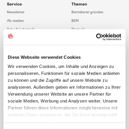
Service
Themen
Newsletter
Betriebsrat gründen
ifb-medien
BEM
Bahn Sondertarif
Rhetorik
meinifb
BR-Wahl
Downloads & Formulare
SBV-Wahl
FAQ
JAV-Wahl
Diese Webseite verwendet Cookies
ifb-App Betriebsrat360
Wir verwenden Cookies, um Inhalte und Anzeigen zu
personalisieren, Funktionen für soziale Medien anbieten
News. Wissen. Themen.
Folgen Sie uns
zu können und die Zugriffe auf unsere Website zu
News & Fachthemen
analysieren. Außerdem geben wir Informationen zu Ihrer
Lexikon
Verwendung unserer Website an unsere Partner für
Sicherheit durch geprüfte
soziale Medien, Werbung und Analysen weiter. Unsere
Qualität!
Rechtsprechung
Partner führen diese Informationen möglicherweise mit
Gesetze
weiteren Daten zusammen, die Sie ihnen bereitgestellt
BR-Magazin
haben oder die sie im Rahmen Ihrer Nutzung der
Forum
Dienste gesammelt haben.