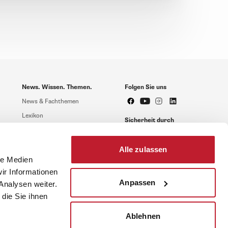
News. Wissen. Themen.
Folgen Sie uns
News & Fachthemen
Lexikon
Sicherheit durch
geprüfte Qualität!
Rechtsprechung
Gesetze
Alle zulassen
BR-Magazin
le Medien
ir Informationen
Forum
Anpassen
Analysen weiter.
die Sie ihnen
Ablehnen