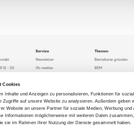
Service
Themen
ontakt
Newsletter
Betriebsrat gründen
61 12 – 20
ifb-medien
BEM
fb.de
Bahn Sondertarif
Rhetorik
t Cookies
t Beratung
meinifb
BR-Wahl
sberatung
Downloads & Formulare
SBV-Wahl
 Inhalte und Anzeigen zu personalisieren, Funktionen für sozia
e Zugriffe auf unsere Website zu analysieren. Außerdem geben w
eratung
FAQ
JAV-Wahl
er Website an unsere Partner für soziale Medien, Werbung und 
ifb-App Betriebsrat360
se Informationen möglicherweise mit weiteren Daten zusammen, 
 die sie im Rahmen Ihrer Nutzung der Dienste gesammelt haben.