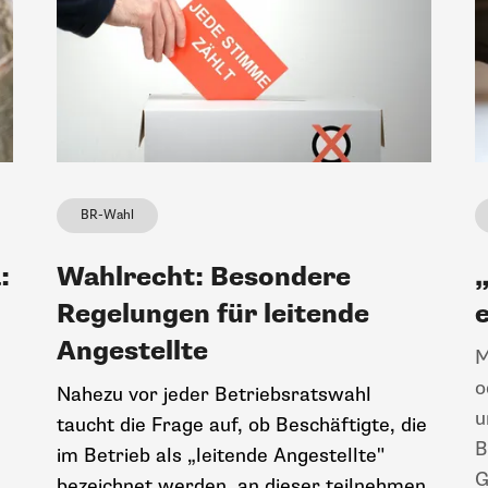
BR-Wahl
:
Wahlrecht: Besondere
Regelungen für leitende
Angestellte
M
o
Nahezu vor jeder Betriebsratswahl
u
taucht die Frage auf, ob Beschäftigte, die
B
im Betrieb als „leitende Angestellte"
G
bezeichnet werden, an dieser teilnehmen