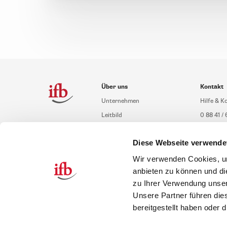
Über uns
Kontakt
Unternehmen
Hilfe & K
Leitbild
0 88 41 / 
Compliance Richtlinien
service@i
Diese Webseite verwende
Gute Gründe für das ifb
Übersich
Karriere
Schulung
Wir verwenden Cookies, um
anbieten zu können und di
Inhouseb
zu Ihrer Verwendung unser
Unsere Partner führen die
bereitgestellt haben oder