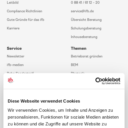
Leitbild
0 88 41 / 61 12 – 20
Compliance Richtlinien
service@ifb.de
Gute Gründe für das ifb
Übersicht Beratung
Karriere
Schulungsberatung
Inhouseberatung
Service
Themen
Newsletter
Betriebsrat gründen
ifb-medien
BEM
Bahn Sondertarif
Rhetorik
meinifb
BR-Wahl
Downloads & Formulare
SBV-Wahl
FAQ
JAV-Wahl
Diese Webseite verwendet Cookies
ifb-App Betriebsrat360
Wir verwenden Cookies, um Inhalte und Anzeigen zu
personalisieren, Funktionen für soziale Medien anbieten
News. Wissen. Themen.
Folgen Sie uns
zu können und die Zugriffe auf unsere Website zu
News & Fachthemen