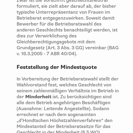
Zwar ist die Vorschrift geschlechtsneutral
formuliert, sie zielt aber darauf ab, der bisher
typische Unterrepräsentanz von Frauen im
Betriebsrat entgegenzuwirken. Soweit damit
Bewerber für die Betriebsratswahl des
anderen Geschlechts benachteiligt werden, ist
dies zur Verwirklichung des
Gleichberechtigungsgebots mit dem
Grundgesetz (Art. 3 Abs. 3 GG) vereinbar (BAG
v. 16.3.2005 - 7 ABR 40/04).
Feststellung der Mindestquote
In Vorbereitung der Betriebsratswahl stellt der
Wahlvorstand fest, welches Geschlecht von
seinem zahlenmäßigen Verhältnis im Betrieb in
der
Minderheit
ist. Zu berücksichtigen sind
alle dem Betrieb angehörigen Beschäftigen
(Ausnahme: Leitende Angestellte). Sodann
errechnet er nach dem sogenannten
„d’Hondtschen Höchstzahlenverfahren“ den
Mindestanteil der Betriebsratssitze für das
Geschlecht in der Minderheit (§ 5 WO).