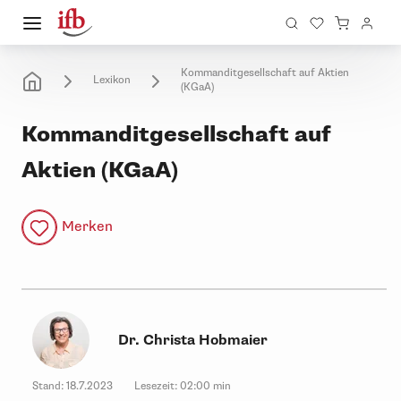
Kommanditgesellschaft auf Aktien
Lexikon
(KGaA)
Kommanditgesellschaft auf
Aktien (KGaA)
Merken
Dr. Christa Hobmaier
Stand:
18.7.2023
Lesezeit:
02:00 min