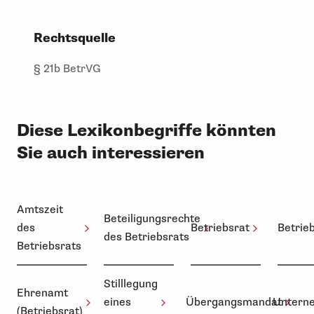
Rechtsquelle
§ 21b BetrVG
Diese Lexikonbegriffe könnten
Sie auch interessieren
Amtszeit
Beteiligungsrechte
des
Betriebsrat
Betrie
des Betriebsrats
Betriebsrats
Stilllegung
Ehrenamt
eines
Übergangsmandat
Untern
(Betriebsrat)