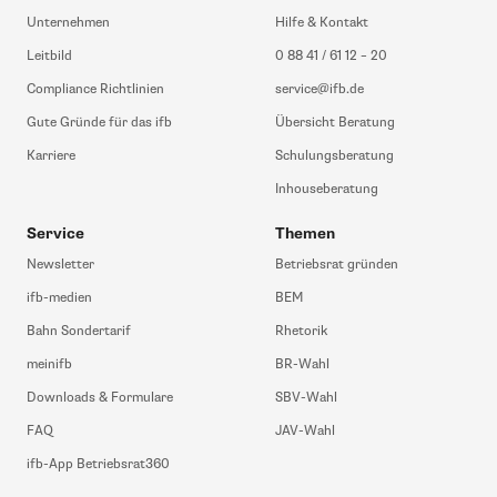
Unternehmen
Hilfe & Kontakt
Leitbild
0 88 41 / 61 12 – 20
Compliance Richtlinien
service@ifb.de
Gute Gründe für das ifb
Übersicht Beratung
Karriere
Schulungsberatung
Inhouseberatung
Service
Themen
Newsletter
Betriebsrat gründen
ifb-medien
BEM
Bahn Sondertarif
Rhetorik
meinifb
BR-Wahl
Downloads & Formulare
SBV-Wahl
FAQ
JAV-Wahl
ifb-App Betriebsrat360