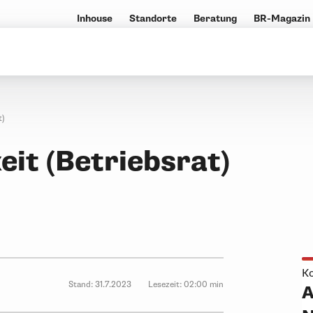
Inhouse
Standorte
Beratung
BR-Magazin
t)
it (Betriebsrat)
Ko
Stand:
31.7.2023
Lesezeit:
02:00 min
A