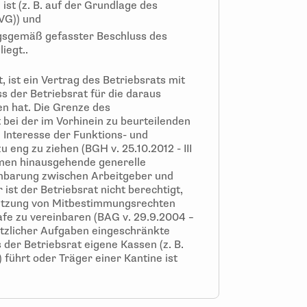
ist (z. B. auf der Grundlage des
VG)) und
ngsgemäß gefasster Beschluss des
liegt..
t, ist ein Vertrag des Betriebsrats mit
s der Betriebsrat für die daraus
en hat. Die Grenze des
bei der im Vorhinein zu beurteilenden
m Interesse der Funktions- und
 eng zu ziehen (BGH v. 25.10.2012 - III
hmen hinausgehende generelle
nbarung zwischen Arbeitgeber und
ist der Betriebsrat nicht berechtigt,
letzung von Mitbestimmungsrechten
afe zu vereinbaren (BAG v. 29.9.2004 –
setzlicher Aufgaben eingeschränkte
 der Betriebsrat eigene Kassen (z. B.
führt oder Träger einer Kantine ist