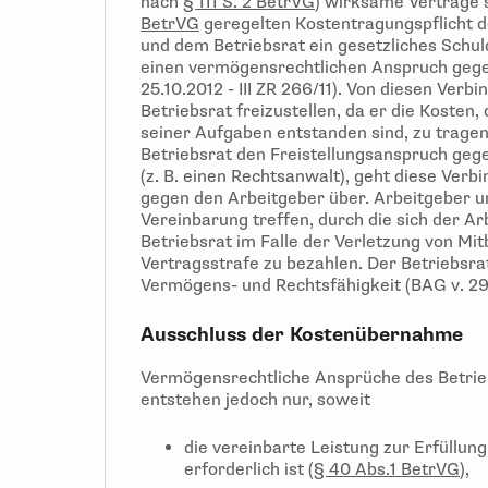
nach
§ 111 S. 2 BetrVG
) wirksame Verträge 
BetrVG
geregelten Kostentragungspflicht d
und dem Betriebsrat ein gesetzliches Schul
einen vermögensrechtlichen Anspruch gege
25.10.2012 - III ZR 266/11). Von diesen Verb
Betriebsrat freizustellen, da er die Koste
seiner Aufgaben entstanden sind, zu tragen
Betriebsrat den Freistellungsanspruch geg
(z. B. einen Rechtsanwalt), geht diese Verb
gegen den Arbeitgeber über. Arbeitgeber u
Vereinbarung treffen, durch die sich der Ar
Betriebsrat im Falle der Verletzung von M
Vertragsstrafe zu bezahlen. Der Betriebsrat 
Vermögens- und Rechtsfähigkeit (BAG v. 29
Ausschluss der Kostenübernahme
Vermögensrechtliche Ansprüche des Betrie
entstehen jedoch nur, soweit
die vereinbarte Leistung zur Erfüllun
erforderlich ist (
§ 40 Abs.1 BetrVG
),