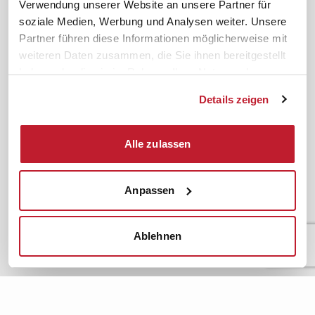
Verwendung unserer Website an unsere Partner für
meinifb
BR-Wahl
soziale Medien, Werbung und Analysen weiter. Unsere
Partner führen diese Informationen möglicherweise mit
Downloads & Formulare
SBV-Wahl
weiteren Daten zusammen, die Sie ihnen bereitgestellt
FAQ
JAV-Wahl
haben oder die sie im Rahmen Ihrer Nutzung der
ifb-App Betriebsrat360
Dienste gesammelt haben.
Details zeigen
News. Wissen. Themen.
Folgen Sie uns
News & Fachthemen
Alle zulassen
Lexikon
Sicherheit durch geprüfte
Qualität!
Rechtsprechung
Anpassen
Gesetze
BR-Magazin
Forum
Ablehnen
Datenschutz
Cookiebot
Impressum
Rechtliches
AGB