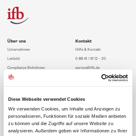
Über uns
Kontakt
Unternehmen
Hilfe & Kontakt
Leitbild
0 88 41 / 61 12 – 20
Compliance Richtlinien
service@ifb.de
Gute Gründe für das ifb
Übersicht Beratung
Karriere
Schulungsberatung
Inhouseberatung
Diese Webseite verwendet Cookies
Service
Themen
Wir verwenden Cookies, um Inhalte und Anzeigen zu
personalisieren, Funktionen für soziale Medien anbieten
Newsletter
Betriebsrat gründen
zu können und die Zugriffe auf unsere Website zu
ifb-medien
BEM
analysieren. Außerdem geben wir Informationen zu Ihrer
Bahn Sondertarif
Rhetorik