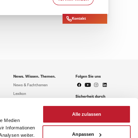
Kontakt
News. Wissen. Themen.
Folgen Sie uns
News & Fachthemen
Lexikon
Sicherheit durch
geprüfte Qualität!
Rechtsprechung
Gesetze
Alle zulassen
BR-Magazin
le Medien
ir Informationen
Forum
Anpassen
Analysen weiter.