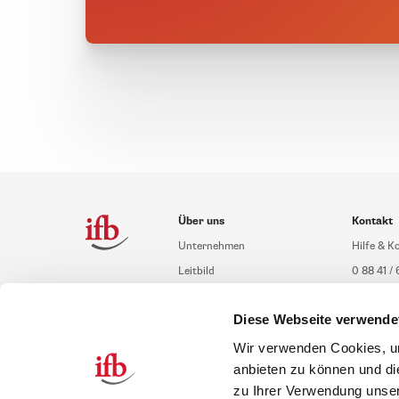
Über uns
Kontakt
Unternehmen
Hilfe & K
Leitbild
0 88 41 / 
Compliance Richtlinien
service@i
Diese Webseite verwende
Gute Gründe für das ifb
Übersich
Karriere
Schulung
Wir verwenden Cookies, um
anbieten zu können und di
Inhouseb
zu Ihrer Verwendung unser