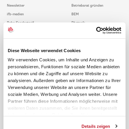
Newsletter
Betriebsrat gründen
ifb-medien
BEM
Bahn Sondertarif
Rhetorik
meinifb
BR-Wahl
Downloads & Formulare
SBV-Wahl
FAQ
JAV-Wahl
Diese Webseite verwendet Cookies
ifb-App Betriebsrat360
Wir verwenden Cookies, um Inhalte und Anzeigen zu
personalisieren, Funktionen für soziale Medien anbieten
News. Wissen. Themen.
Folgen Sie uns
zu können und die Zugriffe auf unsere Website zu
News & Fachthemen
analysieren. Außerdem geben wir Informationen zu Ihrer
Lexikon
Verwendung unserer Website an unsere Partner für
Sicherheit durch geprüfte
soziale Medien, Werbung und Analysen weiter. Unsere
Qualität!
Rechtsprechung
Partner führen diese Informationen möglicherweise mit
Gesetze
weiteren Daten zusammen, die Sie ihnen bereitgestellt
BR-Magazin
haben oder die sie im Rahmen Ihrer Nutzung der
Forum
Dienste gesammelt haben.
Details zeigen