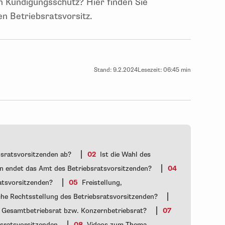
n Kündigungsschutz? Hier finden Sie
n Betriebsratsvorsitz.
Stand:
9.2.2024
Lesezeit:
06:45 min
|
bsratsvorsitzenden ab?
02
Ist die Wahl des
|
endet das Amt des Betriebsratsvorsitzenden?
04
|
ratsvorsitzenden?
05
Freistellung,
|
iche Rechtsstellung des Betriebsratsvorsitzenden?
|
m Gesamtbetriebsrat bzw. Konzernbetriebsrat?
07
|
ebsratsvorsitzenden
08
Videos zum Thema