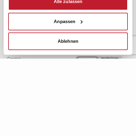
Alle zulassen
FAQ
JAV-Wahl
ifb-App Betriebsrat360
Anpassen
News. Wissen. Themen.
Folgen Sie uns
News & Fachthemen
Lexikon
Ablehnen
Sicherheit durch geprüfte
Qualität!
Rechtsprechung
Gesetze
BR-Magazin
Forum
Datenschutz
Cookiebot
Impressum
Rechtliches
AGB
Institut zur Fortbildung von
© 2026
Betriebsräten GmbH & Co. KG