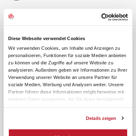
Über uns
Kontakt
Unternehmen
Hilfe & Kontakt
Leitbild
0 88 41 / 61 12 – 20
Diese Webseite verwendet Cookies
Compliance Richtlinien
service@ifb.de
Wir verwenden Cookies, um Inhalte und Anzeigen zu
Gute Gründe für das ifb
Übersicht Beratung
personalisieren, Funktionen für soziale Medien anbieten
zu können und die Zugriffe auf unsere Website zu
Karriere
Schulungsberatung
analysieren. Außerdem geben wir Informationen zu Ihrer
Inhouseberatung
Verwendung unserer Website an unsere Partner für
Service
Themen
soziale Medien, Werbung und Analysen weiter. Unsere
Partner führen diese Informationen möglicherweise mit
Newsletter
Betriebsrat gründen
weiteren Daten zusammen, die Sie ihnen bereitgestellt
ifb-medien
BEM
haben oder die sie im Rahmen Ihrer Nutzung der
Bahn Sondertarif
Rhetorik
Dienste gesammelt haben.
Details zeigen
meinifb
BR-Wahl
Downloads & Formulare
SBV-Wahl