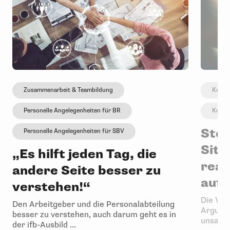
Zusammenarbeit & Teambildung
Kommu
Personelle Angelegenheiten für BR
Kommu
Stoi
Personelle Angelegenheiten für SBV
Situ
„Es hilft jeden Tag, die
reag
andere Seite besser zu
auf
verstehen!“
Die Ver
Den Arbeitgeber und die Personalabteilung
Argumen
besser zu verstehen, auch darum geht es in
unsachli
der ifb-Ausbild ...