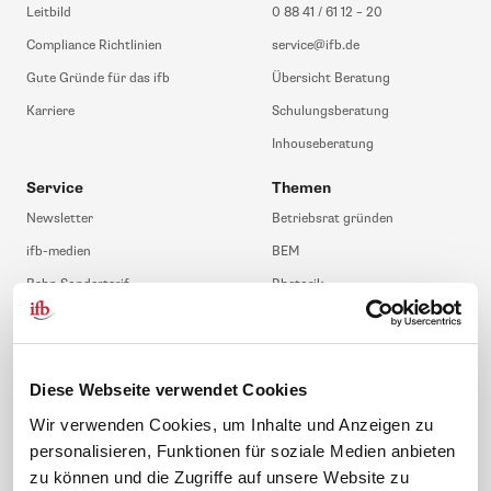
Leitbild
0 88 41 / 61 12 – 20
Compliance Richtlinien
service@ifb.de
Gute Gründe für das ifb
Übersicht Beratung
Karriere
Schulungsberatung
Inhouseberatung
Service
Themen
Newsletter
Betriebsrat gründen
ifb-medien
BEM
Bahn Sondertarif
Rhetorik
meinifb
BR-Wahl
Downloads & Formulare
SBV-Wahl
FAQ
JAV-Wahl
Diese Webseite verwendet Cookies
ifb-App Betriebsrat360
Wir verwenden Cookies, um Inhalte und Anzeigen zu
personalisieren, Funktionen für soziale Medien anbieten
News. Wissen. Themen.
Folgen Sie uns
zu können und die Zugriffe auf unsere Website zu
News & Fachthemen