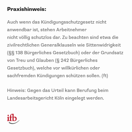
Praxishinweis:
Auch wenn das Kündigungsschutzgesetz nicht
anwendbar ist, stehen Arbeitnehmer
nicht
völlig
schutzlos dar.
Zu
beachten sind etwa
die
zivilrechtlichen Generalklauseln wie Sittenwidrigkeit
(§§ 138 Bürgerliches Gesetzbuch) oder de
r
Grundsatz
von Treu und Glauben (§ 242 Bürgerliches
Gesetzbuch)
,
welche vor
willkürliche
n
oder
sachfremde
n
Kündigungen
schützen
s
ollen.
(
ft
)
Hinweis: Gegen das Urteil kann Berufung beim
Landesarbeitsgericht Köln eingelegt werden.