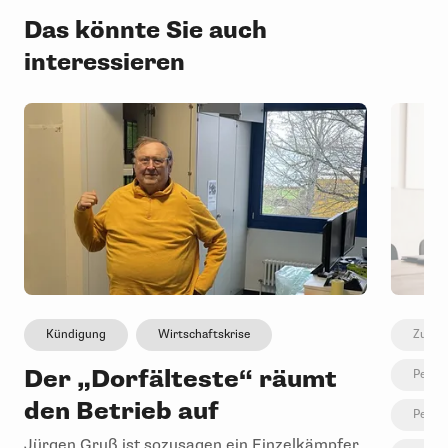
Das könnte Sie auch
interessieren
Kündigung
Wirtschaftskrise
Zusam
Der „Dorfälteste“ räumt
Person
den Betrieb auf
Person
Jürgen Gruß ist sozusagen ein Einzelkämpfer