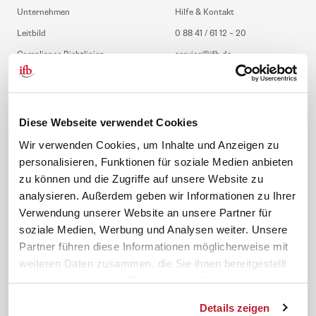
Unternehmen
Hilfe & Kontakt
Leitbild
0 88 41 / 61 12 – 20
Compliance Richtlinien
service@ifb.de
Gute Gründe für das ifb
Übersicht Beratung
Karriere
Schulungsberatung
Inhouseberatung
Diese Webseite verwendet Cookies
Wir verwenden Cookies, um Inhalte und Anzeigen zu
Service
Themen
personalisieren, Funktionen für soziale Medien anbieten
Newsletter
Betriebsrat gründen
zu können und die Zugriffe auf unsere Website zu
ifb-medien
BEM
analysieren. Außerdem geben wir Informationen zu Ihrer
Bahn Sondertarif
Rhetorik
Verwendung unserer Website an unsere Partner für
soziale Medien, Werbung und Analysen weiter. Unsere
meinifb
BR-Wahl
Partner führen diese Informationen möglicherweise mit
Downloads & Formulare
SBV-Wahl
weiteren Daten zusammen, die Sie ihnen bereitgestellt
FAQ
JAV-Wahl
haben oder die sie im Rahmen Ihrer Nutzung der
ifb-App Betriebsrat360
Dienste gesammelt haben.
Details zeigen