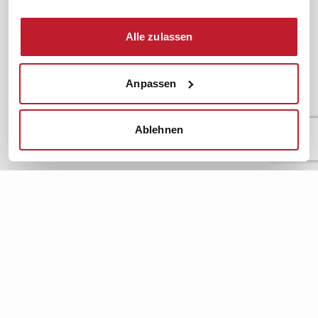
News. Wissen. Themen.
Folgen Sie uns
News & Fachthemen
Alle zulassen
Lexikon
Sicherheit durch geprüfte
Qualität!
Rechtsprechung
Anpassen
Gesetze
BR-Magazin
Ablehnen
Forum
Datenschutz
Cookiebot
Impressum
Rechtliches
AGB
Institut zur Fortbildung von
© 2026
Betriebsräten GmbH & Co. KG