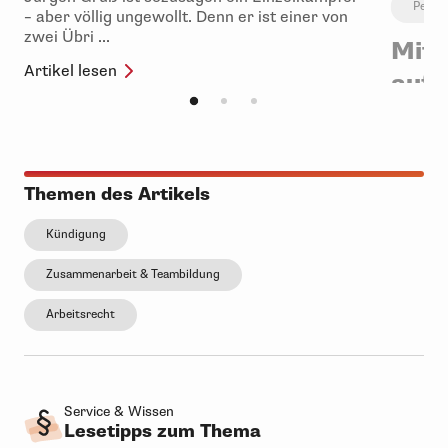
Person
– aber völlig ungewollt. Denn er ist einer von
zwei Übri ...
Mit 
Artikel lesen
auf
Schon w
zusamme
den leid
Artikel 
Themen des Artikels
Kündigung
Zusammenarbeit & Teambildung
Arbeitsrecht
Service & Wissen
Lesetipps zum Thema