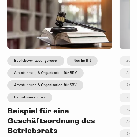
Betriebsverfassungsrecht
Neu im BR
Zusam
Amtsführung & Organisation für BRV
Assis
Amtsführung & Organisation für SBV
Assis
Betriebsausschuss
Kommu
Beispiel für eine
Kommu
Geschäftsordnung des
Amtsf
Betriebsrats
Amtsf