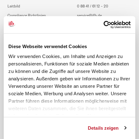
Leitbild
0 88 41 / 61 12 – 20
Compliance Richtlinien
service@ifb.de
Gute Gründe für das ifb
Übersicht Beratung
Karriere
Schulungsberatung
Inhouseberatung
Diese Webseite verwendet Cookies
Service
Themen
Wir verwenden Cookies, um Inhalte und Anzeigen zu
personalisieren, Funktionen für soziale Medien anbieten
Newsletter
Betriebsrat gründen
zu können und die Zugriffe auf unsere Website zu
ifb-medien
BEM
analysieren. Außerdem geben wir Informationen zu Ihrer
Bahn Sondertarif
Rhetorik
Verwendung unserer Website an unsere Partner für
meinifb
BR-Wahl
soziale Medien, Werbung und Analysen weiter. Unsere
Partner führen diese Informationen möglicherweise mit
Downloads & Formulare
SBV-Wahl
weiteren Daten zusammen, die Sie ihnen bereitgestellt
FAQ
JAV-Wahl
haben oder die sie im Rahmen Ihrer Nutzung der
ifb-App Betriebsrat360
Dienste gesammelt haben.
Details zeigen
News. Wissen. Themen.
Folgen Sie uns