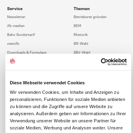
Service
Themen
Newsletter
Betriebsrat gründen
ifb-medien
BEM
Bahn Sondertarif
Rhetorik
meinifb
BR-Wahl
Downloads & Formulare
SBV-Wahl
FAQ
JAV-Wahl
ifb-App Betriebsrat360
News. Wissen. Themen.
Folgen Sie uns
Diese Webseite verwendet Cookies
News & Fachthemen
Wir verwenden Cookies, um Inhalte und Anzeigen zu
personalisieren, Funktionen für soziale Medien anbieten
Lexikon
Sicherheit durch geprüfte
zu können und die Zugriffe auf unsere Website zu
Qualität!
Rechtsprechung
analysieren. Außerdem geben wir Informationen zu Ihrer
Gesetze
Verwendung unserer Website an unsere Partner für
BR-Magazin
soziale Medien, Werbung und Analysen weiter. Unsere