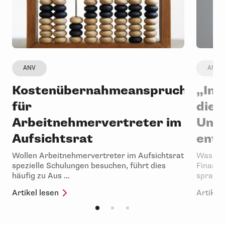
ANV
ANV
Kostenübernahmeanspruch
„Im 
für
die 
Arbeitnehmervertreter im
Unt
Aufsichtsrat
ents
Wollen Arbeitnehmervertreter im Aufsichtsrat
Was mü
spezielle Schulungen besuchen, führt dies
Finanzd
häufig zu Aus ...
sprache
Artikel lesen
Artikel 