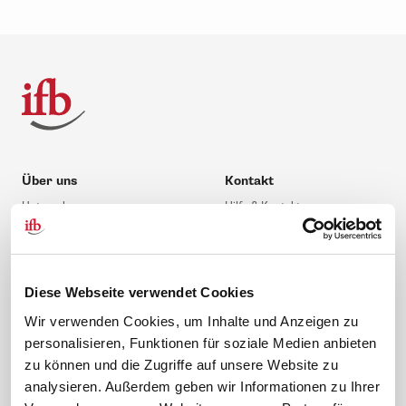
Über uns
Kontakt
Unternehmen
Hilfe & Kontakt
Leitbild
0 88 41 / 61 12 – 20
Compliance Richtlinien
service@ifb.de
Gute Gründe für das ifb
Übersicht Beratung
Diese Webseite verwendet Cookies
Karriere
Schulungsberatung
Wir verwenden Cookies, um Inhalte und Anzeigen zu
personalisieren, Funktionen für soziale Medien anbieten
Inhouseberatung
zu können und die Zugriffe auf unsere Website zu
Service
Themen
analysieren. Außerdem geben wir Informationen zu Ihrer
Newsletter
Betriebsrat gründen