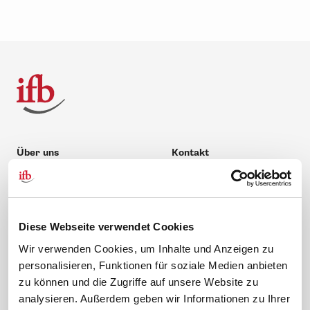
Über uns
Kontakt
Unternehmen
Hilfe & Kontakt
Leitbild
0 88 41 / 61 12 – 20
Compliance Richtlinien
service@ifb.de
Diese Webseite verwendet Cookies
Gute Gründe für das ifb
Übersicht Beratung
Wir verwenden Cookies, um Inhalte und Anzeigen zu
Karriere
Schulungsberatung
personalisieren, Funktionen für soziale Medien anbieten
Inhouseberatung
zu können und die Zugriffe auf unsere Website zu
analysieren. Außerdem geben wir Informationen zu Ihrer
Service
Themen