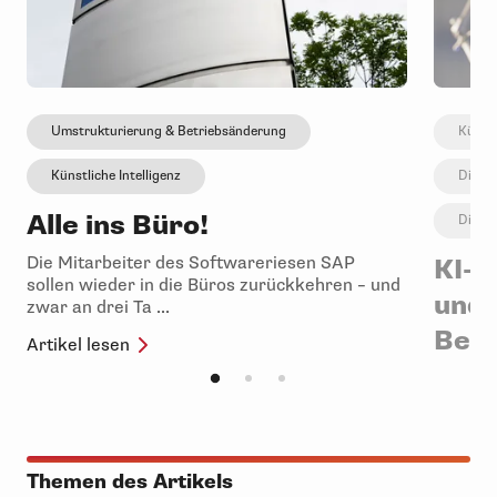
Umstrukturierung & Betriebsänderung
Künstl
Künstliche Intelligenz
Digita
Alle ins Büro!
Digita
Die Mitarbeiter des Softwareriesen SAP
KI-V
sollen wieder in die Büros zurückkehren – und
und 
zwar an drei Ta ...
Betr
Artikel lesen
Die KI-
Wie geh
sich änd
Artikel 
Themen des Artikels