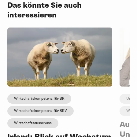
Das könnte Sie auch
interessieren
Wirtschaftskompetenz für BR
Umstr
Wirtschaftskompetenz für BRV
Wirts
Auc
Wirtschaftsausschuss
Unt
Irland: Blick auf Wachstum