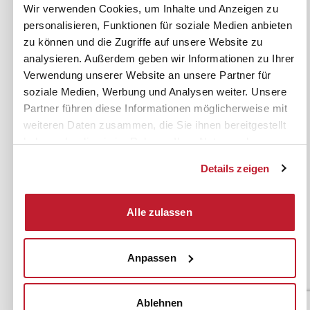
ifb-App Betriebsrat360
Wir verwenden Cookies, um Inhalte und Anzeigen zu
personalisieren, Funktionen für soziale Medien anbieten
News. Wissen. Themen.
Folgen Sie uns
zu können und die Zugriffe auf unsere Website zu
News & Fachthemen
analysieren. Außerdem geben wir Informationen zu Ihrer
Verwendung unserer Website an unsere Partner für
Lexikon
Sicherheit durch geprüfte
soziale Medien, Werbung und Analysen weiter. Unsere
Qualität!
Rechtsprechung
Partner führen diese Informationen möglicherweise mit
Gesetze
weiteren Daten zusammen, die Sie ihnen bereitgestellt
BR-Magazin
haben oder die sie im Rahmen Ihrer Nutzung der
Dienste gesammelt haben.
Forum
Details zeigen
Alle zulassen
Datenschutz
Cookiebot
Impressum
Rechtliches
AGB
Anpassen
Institut zur Fortbildung von
© 2026
Betriebsräten GmbH & Co. KG
Ablehnen