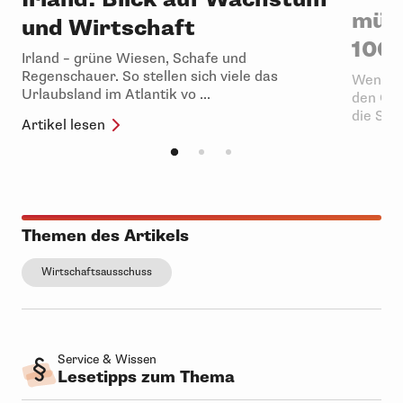
müss
und Wirtschaft
106 
Irland – grüne Wiesen, Schafe und
Regenschauer. So stellen sich viele das
Wenn ei
Urlaubsland im Atlantik vo ...
den Gän
die Schu
Artikel lesen
Artikel 
Themen des Artikels
Wirtschaftsausschuss
Service & Wissen
Lesetipps zum Thema