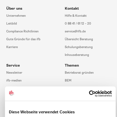
Über uns
Kontakt
Unternehmen
Hilfe & Kontakt
Leitbild
0 88 41 / 61 12 – 20
Compliance Richtlinien
service@ifb.de
Gute Gründe für das ifb
Übersicht Beratung
Karriere
Schulungsberatung
Inhouseberatung
Service
Themen
Newsletter
Betriebsrat gründen
ifb-medien
BEM
Bahn Sondertarif
Rhetorik
meinifb
BR-Wahl
Downloads & Formulare
SBV-Wahl
Diese Webseite verwendet Cookies
FAQ
JAV-Wahl