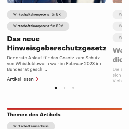
Wirtschaftskompetenz für BR
Wirts
Wirtschaftskompetenz für BRV
Wirts
Das neue
Wirts
Hinweisgeberschutzgesetz
Was 
Der erste Anlauf für das Gesetz zum Schutz
die 
von Whistleblowern war im Februar 2023 im
Bundesrat gesch ...
Die akt
sich von
Artikel lesen
Vielzahl 
Artikel 
Themen des Artikels
Wirtschaftsausschuss