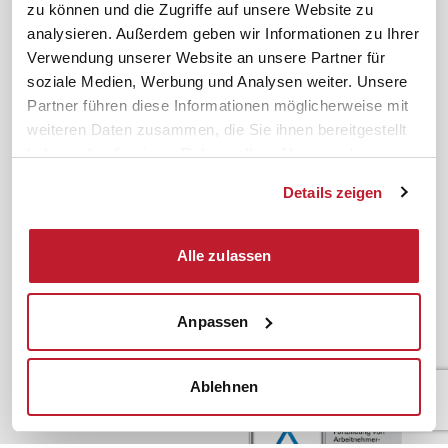
zu können und die Zugriffe auf unsere Website zu
Inhouseberatung
analysieren. Außerdem geben wir Informationen zu Ihrer
Verwendung unserer Website an unsere Partner für
Service
Themen
soziale Medien, Werbung und Analysen weiter. Unsere
Newsletter
Betriebsrat gründen
Partner führen diese Informationen möglicherweise mit
ifb-medien
BEM
weiteren Daten zusammen, die Sie ihnen bereitgestellt
Bahn Sondertarif
Rhetorik
haben oder die sie im Rahmen Ihrer Nutzung der
Dienste gesammelt haben.
meinifb
BR-Wahl
Details zeigen
Downloads & Formulare
SBV-Wahl
FAQ
JAV-Wahl
Alle zulassen
ifb-App Betriebsrat360
News. Wissen. Themen.
Folgen Sie uns
Anpassen
News & Fachthemen
Lexikon
Sicherheit durch geprüfte
Ablehnen
Qualität!
Rechtsprechung
Gesetze