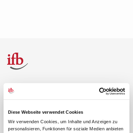
Über uns
Kontakt
Unternehmen
Hilfe & Kontakt
Leitbild
0 88 41 / 61 12 – 20
Diese Webseite verwendet Cookies
Compliance Richtlinien
service@ifb.de
Wir verwenden Cookies, um Inhalte und Anzeigen zu
Gute Gründe für das ifb
Übersicht Beratung
personalisieren, Funktionen für soziale Medien anbieten
Karriere
Schulungsberatung