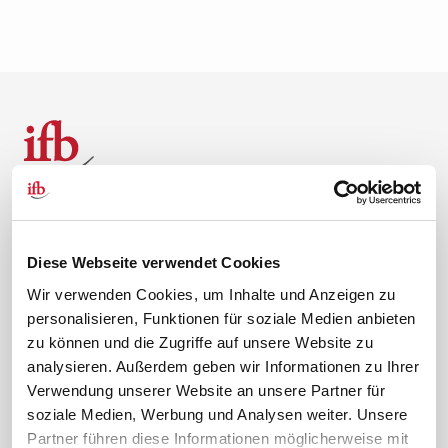
Über uns
Kontakt
Diese Webseite verwendet Cookies
Unternehmen
Hilfe & Kontakt
Leitbild
0 88 41 / 61 12 – 20
Wir verwenden Cookies, um Inhalte und Anzeigen zu
personalisieren, Funktionen für soziale Medien anbieten
Compliance Richtlinien
service@ifb.de
zu können und die Zugriffe auf unsere Website zu
Gute Gründe für das ifb
Übersicht Beratung
analysieren. Außerdem geben wir Informationen zu Ihrer
Karriere
Schulungsberatung
Verwendung unserer Website an unsere Partner für
Inhouseberatung
soziale Medien, Werbung und Analysen weiter. Unsere
Partner führen diese Informationen möglicherweise mit