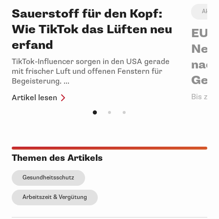
Sauerstoff für den Kopf:
Aktue
Wie TikTok das Lüften neu
EU-E
erfand
Neue
TikTok-Influencer sorgen in den USA gerade
nach
mit frischer Luft und offenen Fenstern für
Geha
Begeisterung. ...
Bis zum
Artikel lesen
EU-Entg
werden.
Artikel 
Themen des Artikels
Gesundheitsschutz
Arbeitszeit & Vergütung