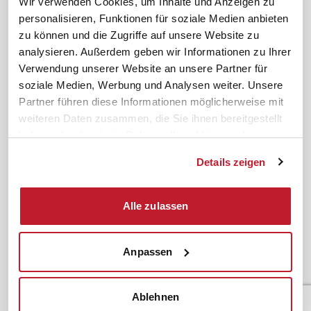
Wir verwenden Cookies, um Inhalte und Anzeigen zu
Karriere
Schulungsberatung
personalisieren, Funktionen für soziale Medien anbieten
Inhouseberatung
zu können und die Zugriffe auf unsere Website zu
analysieren. Außerdem geben wir Informationen zu Ihrer
Service
Themen
Verwendung unserer Website an unsere Partner für
Newsletter
Betriebsrat gründen
soziale Medien, Werbung und Analysen weiter. Unsere
ifb-medien
BEM
Partner führen diese Informationen möglicherweise mit
weiteren Daten zusammen, die Sie ihnen bereitgestellt
Bahn Sondertarif
Rhetorik
haben oder die sie im Rahmen Ihrer Nutzung der
meinifb
BR-Wahl
Dienste gesammelt haben.
Downloads & Formulare
SBV-Wahl
Details zeigen
FAQ
JAV-Wahl
ifb-App Betriebsrat360
Alle zulassen
News. Wissen. Themen.
Folgen Sie uns
News & Fachthemen
Anpassen
Lexikon
Sicherheit durch geprüfte
Qualität!
Rechtsprechung
Ablehnen
Gesetze