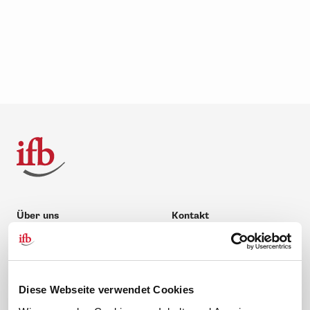
Über uns
Kontakt
Unternehmen
Hilfe & Kontakt
Leitbild
0 88 41 / 61 12 – 20
Compliance Richtlinien
service@ifb.de
Diese Webseite verwendet Cookies
Gute Gründe für das ifb
Übersicht Beratung