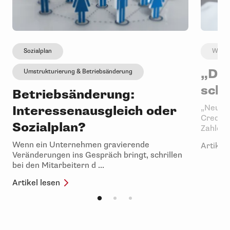
Sozialplan
Wirtsc
„Das
Umstrukturierung & Betriebsänderung
sch
Betriebsänderung:
Interessenausgleich oder
„Neue Sc
Creditr
Sozialplan?
Zahlen d
Wenn ein Unternehmen gravierende
Artikel 
Veränderungen ins Gespräch bringt, schrillen
bei den Mitarbeitern d ...
Artikel lesen