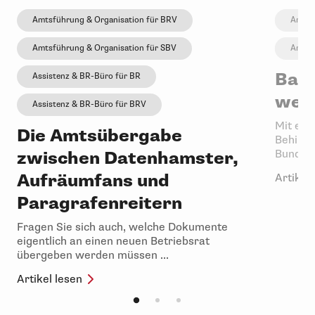
Amtsführung & Organisation für BRV
Amtsf
Amtsführung & Organisation für SBV
Amtsf
Barr
Assistenz & BR-Büro für BR
weit
Assistenz & BR-Büro für BRV
Mit ein
Die Amtsübergabe
Behinde
zwischen Datenhamster,
Bundesr
Aufräumfans und
Artikel 
Paragrafenreitern
Fragen Sie sich auch, welche Dokumente
eigentlich an einen neuen Betriebsrat
übergeben werden müssen ...
Artikel lesen