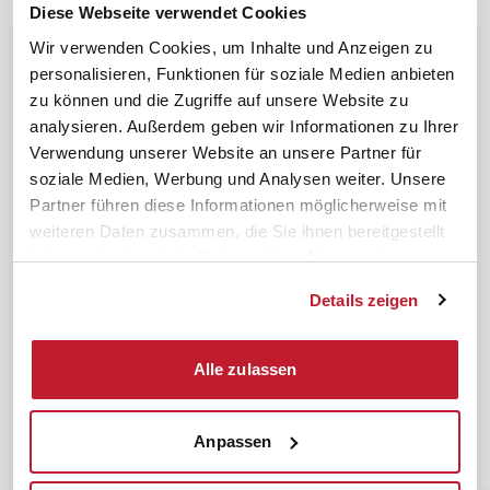
Gute Gründe für das ifb
Übersicht Beratung
Diese Webseite verwendet Cookies
Karriere
Schulungsberatung
Wir verwenden Cookies, um Inhalte und Anzeigen zu
Inhouseberatung
personalisieren, Funktionen für soziale Medien anbieten
zu können und die Zugriffe auf unsere Website zu
Service
Themen
analysieren. Außerdem geben wir Informationen zu Ihrer
Newsletter
Betriebsrat gründen
Verwendung unserer Website an unsere Partner für
ifb-medien
BEM
soziale Medien, Werbung und Analysen weiter. Unsere
Partner führen diese Informationen möglicherweise mit
Bahn Sondertarif
Rhetorik
weiteren Daten zusammen, die Sie ihnen bereitgestellt
meinifb
BR-Wahl
haben oder die sie im Rahmen Ihrer Nutzung der
Downloads & Formulare
SBV-Wahl
Dienste gesammelt haben.
Details zeigen
FAQ
JAV-Wahl
ifb-App Betriebsrat360
Alle zulassen
News. Wissen. Themen.
Folgen Sie uns
News & Fachthemen
Anpassen
Lexikon
Sicherheit durch geprüfte
Qualität!
Rechtsprechung