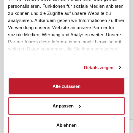
personalisieren, Funktionen für soziale Medien anbieten
zu können und die Zugriffe auf unsere Website zu
analysieren. Außerdem geben wir Informationen zu Ihrer
Verwendung unserer Website an unsere Partner für
Über uns
Kontakt
soziale Medien, Werbung und Analysen weiter. Unsere
Unternehmen
Hilfe & Kontakt
Partner führen diese Informationen möglicherweise mit
Leitbild
0 88 41 / 61 12 – 20
weiteren Daten zusammen, die Sie ihnen bereitgestellt
haben oder die sie im Rahmen Ihrer Nutzung der
Compliance Richtlinien
service@ifb.de
Dienste gesammelt haben.
Gute Gründe für das ifb
Übersicht Beratung
Details zeigen
Karriere
Schulungsberatung
Inhouseberatung
Alle zulassen
Service
Themen
Newsletter
Betriebsrat gründen
Anpassen
ifb-medien
BEM
Bahn Sondertarif
Rhetorik
Ablehnen
meinifb
BR-Wahl