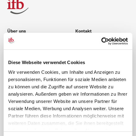
Über uns
Kontakt
Unternehmen
Hilfe & Kontakt
Leitbild
0 88 41 / 61 12 – 20
Compliance Richtlinien
service@ifb.de
Diese Webseite verwendet Cookies
Gute Gründe für das ifb
Übersicht Beratung
Wir verwenden Cookies, um Inhalte und Anzeigen zu
Karriere
Schulungsberatung
personalisieren, Funktionen für soziale Medien anbieten
Inhouseberatung
zu können und die Zugriffe auf unsere Website zu
analysieren. Außerdem geben wir Informationen zu Ihrer
Service
Themen
Verwendung unserer Website an unsere Partner für
Newsletter
Betriebsrat gründen
soziale Medien, Werbung und Analysen weiter. Unsere
ifb-medien
BEM
Partner führen diese Informationen möglicherweise mit
weiteren Daten zusammen, die Sie ihnen bereitgestellt
Bahn Sondertarif
Rhetorik
haben oder die sie im Rahmen Ihrer Nutzung der
meinifb
BR-Wahl