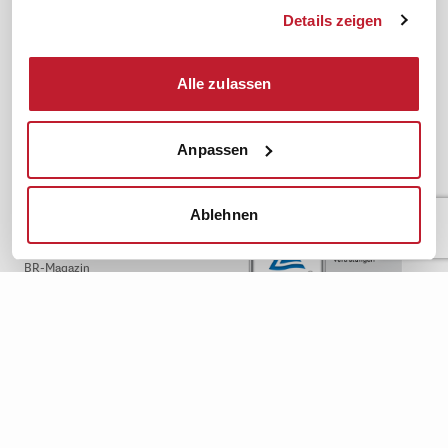
Dienste gesammelt haben.
Details zeigen
Downloads & Formulare
SBV-Wahl
FAQ
JAV-Wahl
ifb-App Betriebsrat360
Alle zulassen
News. Wissen. Themen.
Folgen Sie uns
Anpassen
News & Fachthemen
Lexikon
Sicherheit durch geprüfte
Qualität!
Rechtsprechung
Ablehnen
Gesetze
BR-Magazin
Forum
Datenschutz
Cookiebot
Impressum
Rechtliches
AGB