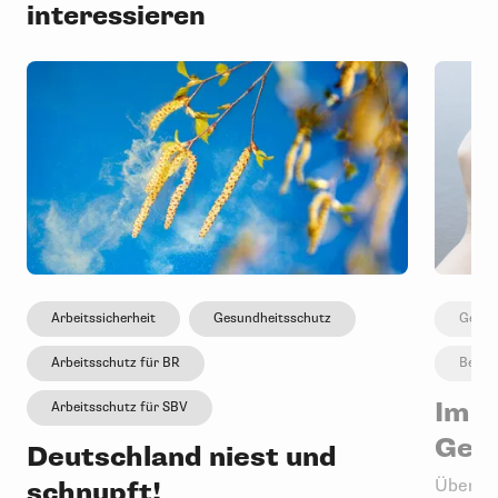
interessieren
Arbeitssicherheit
Gesundheitsschutz
Gesun
Arbeitsschutz für BR
Betri
Im F
Arbeitsschutz für SBV
Gefü
Deutschland niest und
schnupft!
Überarb