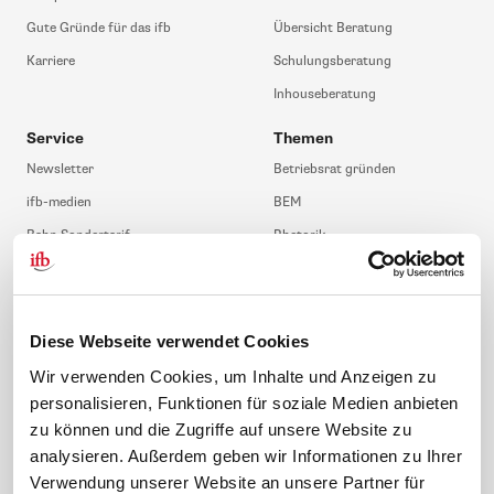
Gute Gründe für das ifb
Übersicht Beratung
Karriere
Schulungsberatung
Inhouseberatung
Service
Themen
Newsletter
Betriebsrat gründen
ifb-medien
BEM
Bahn Sondertarif
Rhetorik
meinifb
BR-Wahl
Downloads & Formulare
SBV-Wahl
FAQ
JAV-Wahl
Diese Webseite verwendet Cookies
ifb-App Betriebsrat360
Wir verwenden Cookies, um Inhalte und Anzeigen zu
personalisieren, Funktionen für soziale Medien anbieten
News. Wissen. Themen.
Folgen Sie uns
zu können und die Zugriffe auf unsere Website zu
News & Fachthemen
analysieren. Außerdem geben wir Informationen zu Ihrer
Lexikon
Verwendung unserer Website an unsere Partner für
Sicherheit durch geprüfte