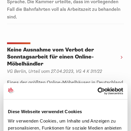
Sprache. Die Kammer urteilte, dass im vorliegenden
Fall die Bahnfahrten voll als Arbeitszeit zu behandeln
sind.
Keine Ausnahme vom Verbot der
Sonntagsarbeit für einen Online-
Möbelhändler
VG Berlin, Urteil vom 27.04.2023, VG 4 K 311/22
Eines der größten Online-Möbelhäuser in Deutschland
sah sich gegenüber Wettbewerbern aus dem Ausland
benachteiligt und beantragte bei der zuständigen
Behörde eine Ausnahmegenehmigung für
Diese Webseite verwendet Cookies
Sonntagsarbeit. Die lehnte ab, und die Klage auf
Bewilligung vor dem Verwaltungsgericht scheiterte
Wir verwenden Cookies, um Inhalte und Anzeigen zu
ebenfalls.
personalisieren, Funktionen für soziale Medien anbieten