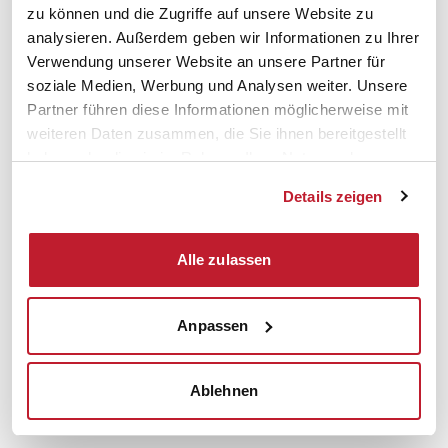
zu können und die Zugriffe auf unsere Website zu
analysieren. Außerdem geben wir Informationen zu Ihrer
Verwendung unserer Website an unsere Partner für
soziale Medien, Werbung und Analysen weiter. Unsere
Ordentliche Verdachtskündigung wegen
Partner führen diese Informationen möglicherweise mit
Arbeitszeitmanipulation
weiteren Daten zusammen, die Sie ihnen bereitgestellt
LAG Mecklenburg-Vorpommern, Entscheidung vom
haben oder die sie im Rahmen Ihrer Nutzung der
28.3.2023, 5 Sa 128/22
Dienste gesammelt haben.
Details zeigen
Zu Hause im Zeiterfassungssystem einloggen und erst
dann zur Dienststelle fahren, um erst dort mit der
Alle zulassen
Arbeit zu beginnen, weil das Arbeitszeitkonto
dringend aus dem Minus muss? Ob der dringende
Verdacht einer falschen Arbeitszeiterfassung eine
Anpassen
personenbedingte (Verdachts-)Kündigung
rechtfertigen kann, darüber hatten die Richter des
Ablehnen
LAG Mecklenburg-Vorpommern zu entscheiden.