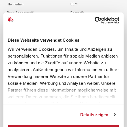
ifb-medien
BEM
Bahn Sondertarif
Rhetorik
meinifb
BR-Wahl
Downloads & Formulare
SBV-Wahl
FAQ
JAV-Wahl
Diese Webseite verwendet Cookies
ifb-App Betriebsrat360
Wir verwenden Cookies, um Inhalte und Anzeigen zu
personalisieren, Funktionen für soziale Medien anbieten
News. Wissen. Themen.
Folgen Sie uns
zu können und die Zugriffe auf unsere Website zu
News & Fachthemen
analysieren. Außerdem geben wir Informationen zu Ihrer
Lexikon
Verwendung unserer Website an unsere Partner für
Sicherheit durch geprüfte
soziale Medien, Werbung und Analysen weiter. Unsere
Qualität!
Rechtsprechung
Partner führen diese Informationen möglicherweise mit
Gesetze
weiteren Daten zusammen, die Sie ihnen bereitgestellt
BR-Magazin
haben oder die sie im Rahmen Ihrer Nutzung der
Forum
Dienste gesammelt haben.
Details zeigen