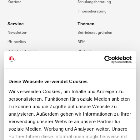
Karriere
Schulungsberatung
Inhouseberatung
Service
Themen
Newsletter
Betriebsrat gründen
ifb-medien
BEM
Bahn Sondertarif
Rhetorik
meinifb
BR-Wahl
Downloads & Formulare
SBV-Wahl
FAQ
JAV-Wahl
Diese Webseite verwendet Cookies
ifb-App Betriebsrat360
Wir verwenden Cookies, um Inhalte und Anzeigen zu
personalisieren, Funktionen für soziale Medien anbieten
News. Wissen. Themen.
Folgen Sie uns
zu können und die Zugriffe auf unsere Website zu
News & Fachthemen
analysieren. Außerdem geben wir Informationen zu Ihrer
Lexikon
Verwendung unserer Website an unsere Partner für
Sicherheit durch geprüfte
soziale Medien, Werbung und Analysen weiter. Unsere
Qualität!
Rechtsprechung
Partner führen diese Informationen möglicherweise mit
Gesetze