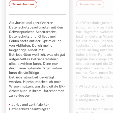
Termin buchen
Termin buchen
Als Jurist und zertifizierter
Als Wirtschaftsjuristin 
Datenschutzbeauftragter mit den
ich auf ein breites Fac
Schwerpunkten Arbeitsrecht,
zurückgreifen, welche
Datenschutz und KI liegt mein
jetzt im digtalen Wande
Fokus stets auf der Optimierung
ist. Mit meiner Begeist
von Abläufen. Durch meine
technische Innovation
langjährige Arbeit mit
Digitalisierung unterst
Betriebsräten weiß ich, was ein gut
dabei in Ihrer Rolle als
aufgestelltes Betriebsratsbüro
digitale Werkzeuge eff
alles bewirken kann. Denn nur
einzusetzen und die C
durch eine optimale Organisation
digitalen Transformati
kann die vielfältige
nutzen. Gemeinsam fin
Betriebsratsarbeit bewältigt
für Sie passende Lösu
werden. Hierbei möchte ich mein
Wissen nutzen, um die digitale BR-
•
Wirtschaftsjuristin (L
Arbeit auch in ihrem Unternehmen
zu verbessern.
•
langjährige Erfahrung
Bildungsberatung
•
Jurist und zertifizierter
Datenschutzbeauftragter
•
offenes Ohr für die A