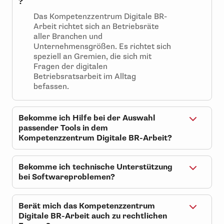
?
Das Kompetenzzentrum Digitale BR-
Arbeit richtet sich an
Betriebsräte
aller Branchen und
Unternehmensgrößen
.
Es richtet sich
speziell an Gremien, die sich mit
Fragen der digitalen
Betriebsratsarbeit im Alltag
befassen.
Bekomme ich Hilfe bei der Auswahl
passender Tools in dem
Kompetenzzentrum Digitale BR-Arbeit?
Ja, es werden Empfehlungen und
Orientierungshilfen gegeben. Die
Bekomme ich technische Unterstützung
konkrete technische Umsetzung
bei Softwareproblemen?
erfolgt nicht durch das
Nein, das Kompetenzzentrum Digitale
Kompetenzzentrum Digitale BR-
BR-Arbeit ersetzt keine IT-Hotline. Bei
Arbeit.
Berät mich das Kompetenzzentrum
Fragen zur konkreten Software-
Digitale BR-Arbeit auch zu rechtlichen
Nutzung kann nicht unterstützt