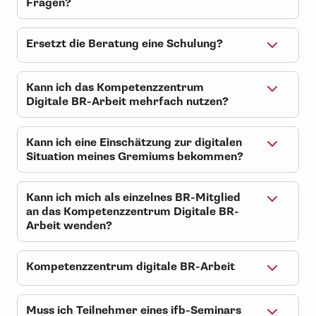
Fragen?
werden.
Nein, eine juristische
Einzelfallberatung findet nicht statt.
Ersetzt die Beratung eine Schulung?
Es können jedoch erste Hinweise und
Nein, die Beratung versteht sich als
praktische Tipps gegeben werden.
Ergänzung zu Schulungen. Sie dient
Kann ich das Kompetenzzentrum
der ersten Orientierung und
Digitale BR-Arbeit mehrfach nutzen?
praxisnahen Hilfestellung.
Ja, eine wiederholte Beratung im
Kompetenzzentrum Digitale BR-
Kann ich eine Einschätzung zur digitalen
Arbeit ist selbstverständlich möglich.
Situation meines Gremiums bekommen?
Anfragen an unsere Fachexperten
Ja, das Team ermöglicht eine erste
können jederzeit gestellt werden.
Situationsanalyse. Dabei werden
Kann ich mich als einzelnes BR-Mitglied
mögliche weitere
an das Kompetenzzentrum Digitale BR-
Entwicklungsschritte dann
Arbeit wenden?
entsprechend aufgezeigt.
Ja
, das ist möglich
. Die Beratung vom
Kompetenzzentrum Digitale BR-
Kompetenzzentrum digitale BR-Arbeit
Arbeit steht sowohl ganzen Gremien
Was ist das Kompetenzzentrum für
als auch einzelnen Mitgliedern offen.
digitale BR-Arbeit?
Muss ich Teilnehmer eines ifb-Seminars