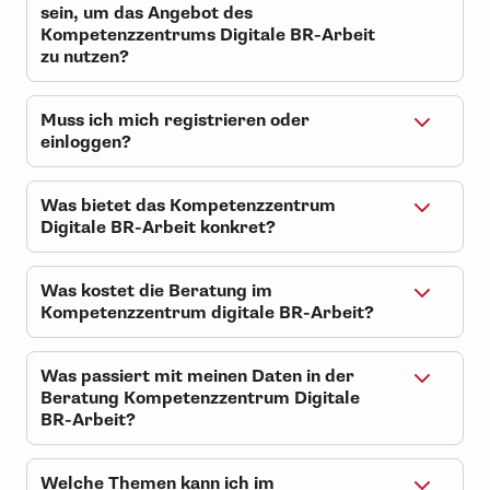
Das Kompetenzzentrum ist ein
sein, um das Angebot des
kostenloses Beratungsangebot des
Kompetenzzentrums Digitale BR-Arbeit
ifb.
zu nutzen?
Es unterstützt Betriebsräte bei
Fragen zur digitalen
Nein, eine Seminarteilnahme ist keine
Betriebsratsarbeit, zur
Voraussetzung. Das Angebot des
Muss ich mich registrieren oder
Gremienorganisation,
Kompetenzzentrums Digitale BR-
einloggen?
Selbstorganisation und zum Einsatz
Arbeit steht allen Betriebsräten offen
von Künstlicher Intelligenz.
Nein, für eine Beratung im
und ist kostenlos.
Kompetenzzentrum Digitale BR-
Was bietet das Kompetenzzentrum
Arbeit, reicht eine einfache
Digitale BR-Arbeit konkret?
Kontaktaufnahme.
Das Kompetenzzentrum Digitale BR-
Arbeit bietet eine individuelle
Was kostet die Beratung im
Unterstützung zur digitalen
Kompetenzzentrum digitale BR-Arbeit?
Betriebsratsarbeit. Es ermöglicht
Die Beratung im Kompetenzzentrum
eine erste Einschätzung der aktuellen
digitale BR-Arbeit ist kostenlos.
Situation und zeigt nächste Schritte
Was passiert mit meinen Daten in der
auf. Zudem wird eine Beratung zu
Beratung Kompetenzzentrum Digitale
passenden Weiterbildungsangeboten
BR-Arbeit?
angeboten.
Alle Angaben von Ihnen, im
Kompetenzzentrum Digitale BR-
Welche Themen kann ich im