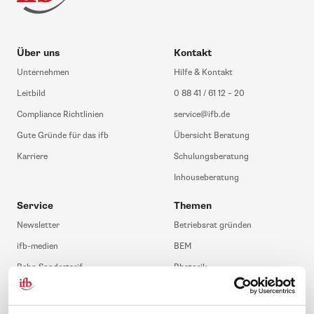
Über uns
Kontakt
Unternehmen
Hilfe & Kontakt
Leitbild
0 88 41 / 61 12 – 20
Compliance Richtlinien
service@ifb.de
Gute Gründe für das ifb
Übersicht Beratung
Karriere
Schulungsberatung
Inhouseberatung
Service
Themen
Newsletter
Betriebsrat gründen
ifb-medien
BEM
Bahn Sondertarif
Rhetorik
meinifb
BR-Wahl
Downloads & Formulare
SBV-Wahl