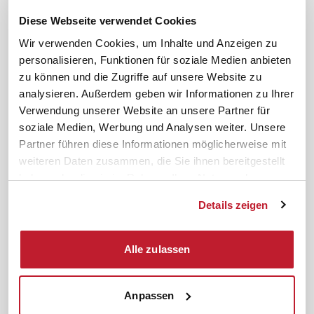
FAQ
JAV-Wahl
Diese Webseite verwendet Cookies
ifb-App Betriebsrat360
Wir verwenden Cookies, um Inhalte und Anzeigen zu
personalisieren, Funktionen für soziale Medien anbieten
News. Wissen. Themen.
Folgen Sie uns
zu können und die Zugriffe auf unsere Website zu
News & Fachthemen
analysieren. Außerdem geben wir Informationen zu Ihrer
Lexikon
Verwendung unserer Website an unsere Partner für
Sicherheit durch geprüfte
soziale Medien, Werbung und Analysen weiter. Unsere
Qualität!
Rechtsprechung
Partner führen diese Informationen möglicherweise mit
Gesetze
weiteren Daten zusammen, die Sie ihnen bereitgestellt
BR-Magazin
haben oder die sie im Rahmen Ihrer Nutzung der
Forum
Dienste gesammelt haben.
Details zeigen
Datenschutz
Cookiebot
Impressum
Rechtliches
Alle zulassen
AGB
Anpassen
Institut zur Fortbildung von