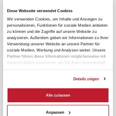
Downloads & Formulare
SBV-Wahl
FAQ
JAV-Wahl
Diese Webseite verwendet Cookies
ifb-App Betriebsrat360
Wir verwenden Cookies, um Inhalte und Anzeigen zu
personalisieren, Funktionen für soziale Medien anbieten
News. Wissen. Themen.
Folgen Sie uns
zu können und die Zugriffe auf unsere Website zu
News & Fachthemen
analysieren. Außerdem geben wir Informationen zu Ihrer
Lexikon
Verwendung unserer Website an unsere Partner für
Sicherheit durch geprüfte
soziale Medien, Werbung und Analysen weiter. Unsere
Qualität!
Rechtsprechung
Partner führen diese Informationen möglicherweise mit
Gesetze
weiteren Daten zusammen, die Sie ihnen bereitgestellt
BR-Magazin
haben oder die sie im Rahmen Ihrer Nutzung der
Forum
Dienste gesammelt haben.
Details zeigen
Datenschutz
Cookiebot
Impressum
Rechtliches
Alle zulassen
AGB
Anpassen