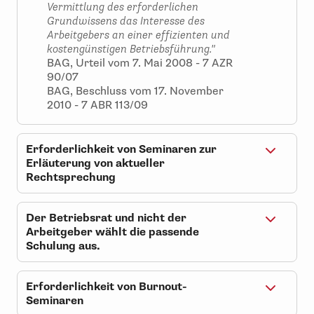
Vermittlung des erforderlichen
Grundwissens das Interesse des
Arbeitgebers an einer effizienten und
kostengünstigen Betriebsführung."
BAG, Urteil vom 7. Mai 2008 - 7 AZR
90/07
BAG, Beschluss vom 17. November
2010 - 7 ABR 113/09
Erforderlichkeit von Seminaren zur
Erläuterung von aktueller
Rechtsprechung
"Danach kann es erforderlich im Sinne
von § 37 Abs. 6 Satz 1 BetrVG sein, dass
Der Betriebsrat und nicht der
einzelne Betriebsratsmitglieder durch
Arbeitgeber wählt die passende
den Besuch entsprechender
Schulung aus.
Schulungsveranstaltungen Kenntnis
"Bei der Prüfung, ob die Teilnahme an
von der aktuellen Rechtsprechung des
einer Schulung erforderlich ist, steht
Bundesarbeitsgerichts erlangen...
Erforderlichkeit von Burnout-
dem Betriebsrat ein eigener
Der Betriebsrat als Gremium muss sich
Seminaren
Beurteilungsspielraum zu, der sich
auch über die Entwicklung der