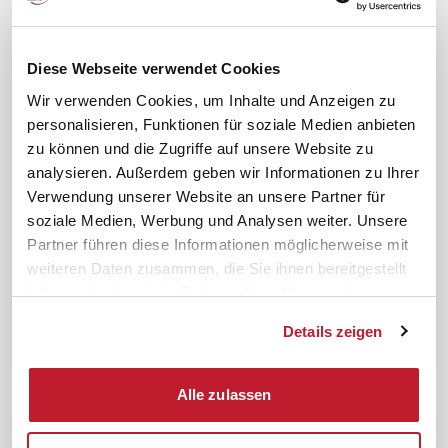
meinifb
BR-Wahl
Downloads & Formulare
SBV-Wahl
FAQ
JAV-Wahl
Diese Webseite verwendet Cookies
ifb-App Betriebsrat360
Wir verwenden Cookies, um Inhalte und Anzeigen zu
personalisieren, Funktionen für soziale Medien anbieten
News. Wissen. Themen.
Folgen Sie uns
zu können und die Zugriffe auf unsere Website zu
News & Fachthemen
analysieren. Außerdem geben wir Informationen zu Ihrer
Lexikon
Verwendung unserer Website an unsere Partner für
Sicherheit durch geprüfte
soziale Medien, Werbung und Analysen weiter. Unsere
Qualität!
Rechtsprechung
Partner führen diese Informationen möglicherweise mit
Gesetze
weiteren Daten zusammen, die Sie ihnen bereitgestellt
BR-Magazin
haben oder die sie im Rahmen Ihrer Nutzung der
Forum
Dienste gesammelt haben.
Details zeigen
Datenschutz
Cookiebot
Impressum
Rechtliches
Alle zulassen
AGB