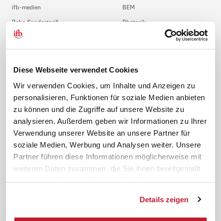
ifb-medien
BEM
Bahn Sondertarif
Rhetorik
meinifb
BR-Wahl
Downloads & Formulare
SBV-Wahl
FAQ
JAV-Wahl
Diese Webseite verwendet Cookies
ifb-App Betriebsrat360
Wir verwenden Cookies, um Inhalte und Anzeigen zu
personalisieren, Funktionen für soziale Medien anbieten
News. Wissen. Themen.
Folgen Sie uns
zu können und die Zugriffe auf unsere Website zu
News & Fachthemen
analysieren. Außerdem geben wir Informationen zu Ihrer
Lexikon
Verwendung unserer Website an unsere Partner für
Sicherheit durch geprüfte
soziale Medien, Werbung und Analysen weiter. Unsere
Qualität!
Rechtsprechung
Partner führen diese Informationen möglicherweise mit
Gesetze
weiteren Daten zusammen, die Sie ihnen bereitgestellt
BR-Magazin
haben oder die sie im Rahmen Ihrer Nutzung der
Forum
Dienste gesammelt haben.
Details zeigen