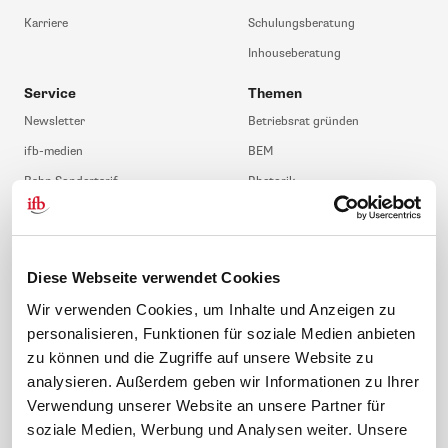
Karriere
Schulungsberatung
Inhouseberatung
Service
Themen
Newsletter
Betriebsrat gründen
ifb-medien
BEM
Bahn Sondertarif
Rhetorik
meinifb
BR-Wahl
Downloads & Formulare
SBV-Wahl
FAQ
JAV-Wahl
Diese Webseite verwendet Cookies
ifb-App Betriebsrat360
Wir verwenden Cookies, um Inhalte und Anzeigen zu
personalisieren, Funktionen für soziale Medien anbieten
News. Wissen. Themen.
Folgen Sie uns
zu können und die Zugriffe auf unsere Website zu
News & Fachthemen
analysieren. Außerdem geben wir Informationen zu Ihrer
Lexikon
Verwendung unserer Website an unsere Partner für
Sicherheit durch geprüfte
soziale Medien, Werbung und Analysen weiter. Unsere
Qualität!
Rechtsprechung