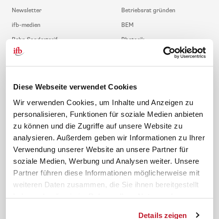
Newsletter
Betriebsrat gründen
ifb-medien
BEM
Bahn Sondertarif
Rhetorik
meinifb
BR-Wahl
Downloads & Formulare
SBV-Wahl
FAQ
JAV-Wahl
Diese Webseite verwendet Cookies
ifb-App Betriebsrat360
Wir verwenden Cookies, um Inhalte und Anzeigen zu
personalisieren, Funktionen für soziale Medien anbieten
News. Wissen. Themen.
Folgen Sie uns
zu können und die Zugriffe auf unsere Website zu
News & Fachthemen
analysieren. Außerdem geben wir Informationen zu Ihrer
Lexikon
Verwendung unserer Website an unsere Partner für
Sicherheit durch geprüfte
soziale Medien, Werbung und Analysen weiter. Unsere
Qualität!
Rechtsprechung
Partner führen diese Informationen möglicherweise mit
Gesetze
weiteren Daten zusammen, die Sie ihnen bereitgestellt
BR-Magazin
haben oder die sie im Rahmen Ihrer Nutzung der
Forum
Dienste gesammelt haben.
Details zeigen